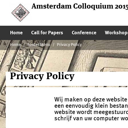
Amsterdam Colloquium 201
Main Page Navigation
Home
Call for Papers
Conference
Workshop
Home
/
Footer Menu
/
Privacy Policy
Privacy Policy
Wij maken op deze website 
een eenvoudig klein bestan
website wordt meegestuurd
schrijf van uw computer w